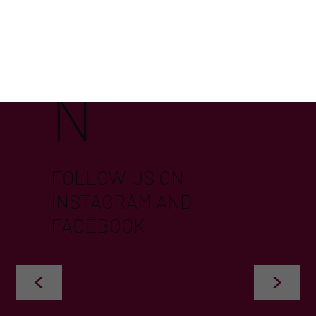
IRCHE
N
FOLLOW US ON
INSTAGRAM AND
FACEBOOK
<
>