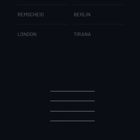
REMSCHEID
BERLIN
LONDON
TIRANA
Tel.: +49872397871-2200
Mail: reservations@mkhotels.de
Impressum
AGB
Datenschutz
Mission Vision
Sustainbility
Politika e plotë e