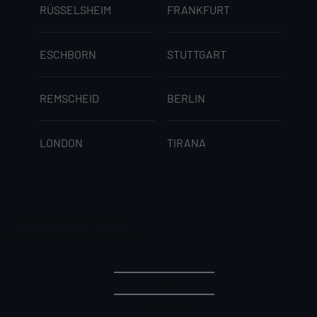
RÜSSELSHEIM
FRANKFURT
ESCHBORN
STUTTGART
REMSCHEID
BERLIN
LONDON
TIRANA
Tel.: +49872397871-2200
Mail: reservations@mkhotels.de
Impressum
AGB
Datenschutz