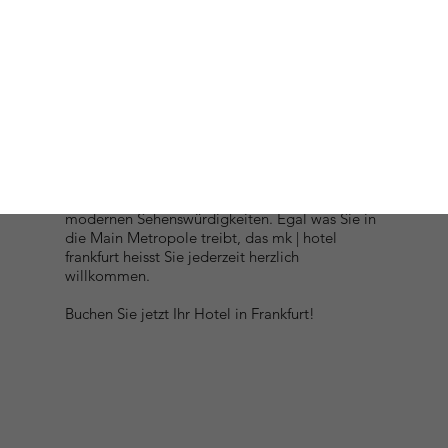
HOTEL
Ob Museumbesuch, Altstdadt-Tour oder ein
Besuch der Aussichtsplattform des Main
Towers, mit Frankfurt erwartet Sie eine
weltoffene Stadt mit historischen und
modernen Sehenswürdigkeiten. Egal was Sie in
die Main Metropole treibt, das mk | hotel
frankfurt heisst Sie jederzeit herzlich
willkommen.
Buchen Sie jetzt Ihr Hotel in Frankfurt!