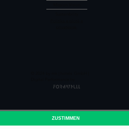
Mission Vision
Sustainbility
Politika e plotë e
privatësisë
© 2024 by mk | hotels
GmbH |
Digital Performance by
ZUSTIMMEN