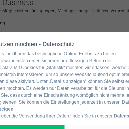
& Business
 Möglichkeiten für Tagungen, Meetings und geschäftliche Veranstal
ung
tung
 nutzen möchten - Datenschutz
blen Zimmern, der guten Erreichbarkeit und dem Frühstücksangebot 
s, um Ihnen das bestmögliche Online-Erlebnis zu bieten.
ufenthalte.
ewährleisten einen sicheren und flüssigen Betrieb der
 aktiv. Mit Cookies für „Statistik“ möchten wir erfassen, welche
 Städtereisende & Geschäftsreisende
meisten interessieren, um so unsere Website laufend optimieren
n diese aktiviert. Unter „Details anzeigen“ können Sie selbst 
eliebt bei:
en möchten. Es werden nur Daten verarbeitet, für die Sie uns Ih
 Sie, dass durch eine Einschränkung womöglich nicht mehr alle
 stehen. Sie können die Einstellungen jederzeit in unseren D
nzeigen
er dem Hotel – perfekt für einen Zwischenstopp oder längeren Aufent
 über die Verwendung Ihrer Daten finden Sie in unserer
Datens
ügung.