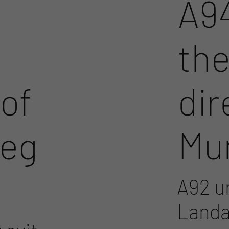
A9
th
 of
dir
Deg
Mu
A92 un
Landau