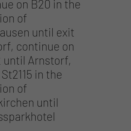
nue on B20 in the
ion of
ausen until exit
orf, continue on
 until Arnstorf,
 St2115 in the
ion of
irchen until
ssparkhotel