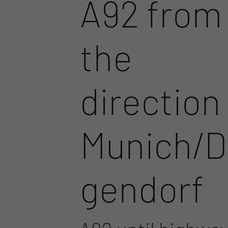
A92 from
the
direction
Munich/
gendorf