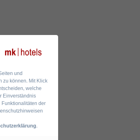
 Seiten und
 zu können. Mit Klick
entscheiden, welche
r Einverständnis
 Funktionalitäten der
atenschutzhinweisen
chutzerklärung
.