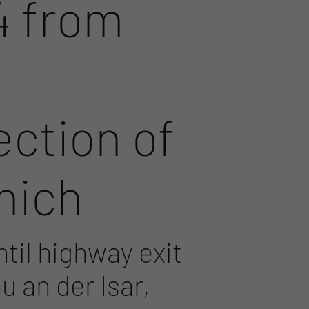
4 from
e
ection of
nich
til highway exit
 an der Isar,