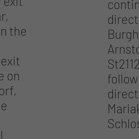
 exit
conti
r,
direct
in the
Burgh
Arnst
exit
St2112
e on
follow
orf,
direct
he
Mariak
Schlo
l