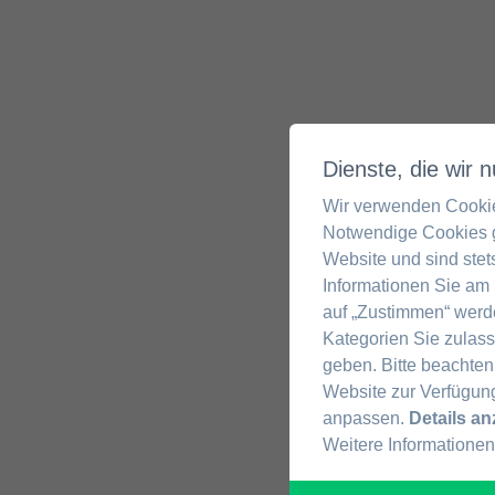
Dienste, die wir
Wir verwenden Cookie
Notwendige Cookies g
Website und sind stets
Informationen Sie am 
auf „Zustimmen“ werde
Kategorien Sie zulass
geben. Bitte beachten
Website zur Verfügung
anpassen.
Details a
Weitere Informationen