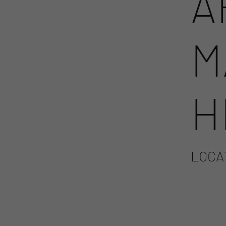
A
M
H
LOCA