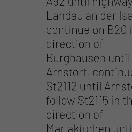
A92 until highway
Landau an der Isa
continue on B20 
direction of
Burghausen until 
Arnstorf, continu
St2112 until Arnst
follow St2115 in t
direction of
Mariakirchen unti