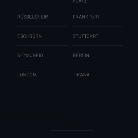
PLATZ
RÜSSELSHEIM
FRANKFURT
ESCHBORN
STUTTGART
REMSCHEID
BERLIN
LONDON
TIRANA
Tel.: +49872397871-2200
Mail: reservations@mkhotels.de
Impressum
AGB