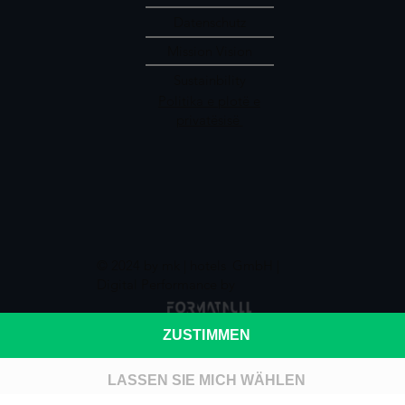
Datenschutz
Mission Vision
Sustainbility
Politika e plotë e
privatësisë
© 2024 by mk | hotels
GmbH |
Digital Performance by
ZUSTIMMEN
LASSEN SIE MICH WÄHLEN