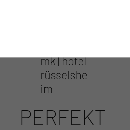
mk | hotel
rüsselshe
im
PERFEKT