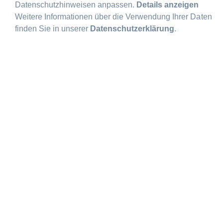
Datenschutzhinweisen anpassen.
Details anzeigen
Weitere Informationen über die Verwendung Ihrer Daten
finden Sie in unserer
Datenschutzerklärung
.
RÜSSELS
HEIM
Rüsselsheim liegt zentral im Rhein-
Main-Gebiet zwischen Frankfurt und
Mainz und ist ein bedeutender
Wirtschaftsstandort in Hessen.
Die Stadt ist international bekannt als
Heimat des Automobilherstellers
Opel und verbindet industrielle
Tradition mit moderner Infrastruktur.