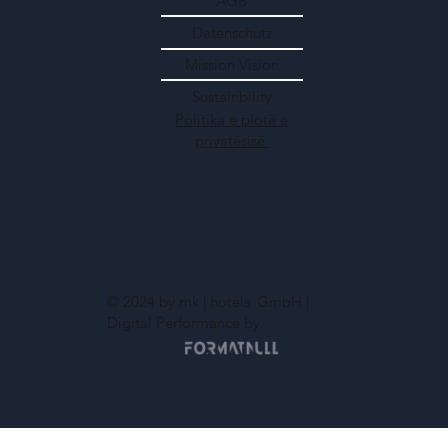
AGB
Datenschutz
Mission Vision
Sustainbility
Politika e plotë e
privatësisë
© 2024 by mk | hotels
GmbH |
Digital Performance by