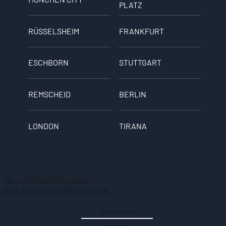
PLATZ
RÜSSELSHEIM
FRANKFURT
ESCHBORN
STUTTGART
REMSCHEID
BERLIN
LONDON
TIRANA
Tel.: +49872397871-2200
Mail: reservations@mkhotels.de
Impressum