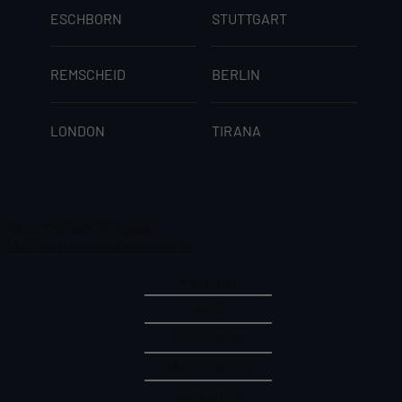
ESCHBORN
STUTTGART
REMSCHEID
BERLIN
LONDON
TIRANA
Tel.: +49872397871-2200
Mail: reservations@mkhotels.de
Impressum
AGB
Datenschutz
Mission Vision
Sustainbility