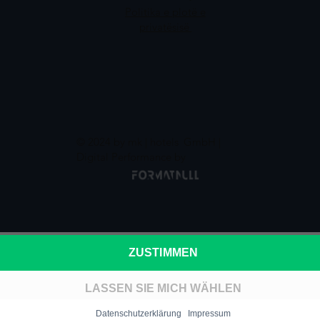
Politika e plotë e
privatësisë
© 2024 by mk | hotels
GmbH |
Digital Performance by
ZUSTIMMEN
LASSEN SIE MICH WÄHLEN
Datenschutzerklärung
Impressum