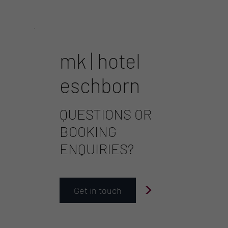
mk | hotel
eschborn
QUESTIONS OR
BOOKING
ENQUIRIES?
>
Get in touch