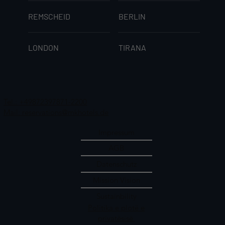
REMSCHEID
BERLIN
LONDON
TIRANA
Tel.: +49872397871-2200
Mail: reservations@mkhotels.de
Impressum
AGB
Datenschutz
Mission Vision
Sustainbility
Politika e plotë e
privatësisë